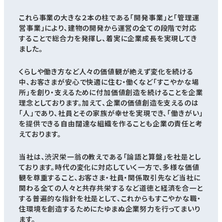
これら事業の大きな２本の柱である「開発事業」と「管理運
営事業」により、建物の開発から運営の全ての段階で対応
することで総合力を発揮し、着実に企業成長を実現してき
ました。
くらしや働き方など人々の価値観が絶えず変化を続ける
中、お客さまが安心で快適に住む・働くなど「すこやかな場
所」を創り・支えるために付加価値創造を続けることを企業
理念としております。加えて、企業の価値創造を支えるのは
「人」であり、社員とその家族が幸せを実現でき、「働きがい」
を提供できる自由闊達な組織を作ることも企業の責任と考
えております。
当社は、渋沢栄一翁の教えである「論語と算盤」を社是とし
ております。時代の変化に対応していく一方で、多様な価値
観を尊重すること、お客さま・社員・関係取引先など当社に
関わる全ての人々と共存共栄するなど道徳と経済を合一と
する普遍的な指針を社是として、これからもすこやかな職・
住環境を創造するためにたゆまぬ企業努力を行ってまいり
ます。