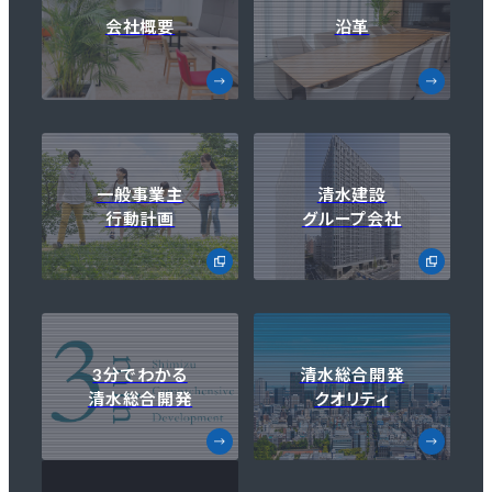
会社概要
沿革
一般事業主
清水建設
行動計画
グループ会社
3分でわかる
清水総合開発
清水総合開発
クオリティ