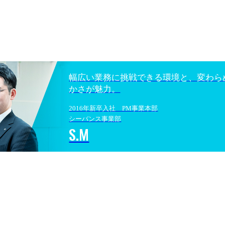
幅広い業務に挑戦できる環境と、変わら
かさが魅力。
2016年新卒入社 PM事業本部
シーバンス事業部
S.M