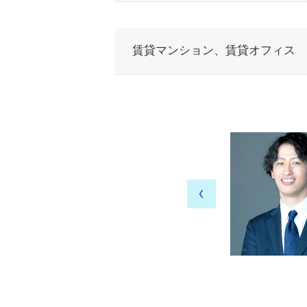
賃貸マンション、
賃貸オフィス
とりの成長を支える、温かなサポート体
入社 開発事業本部
部