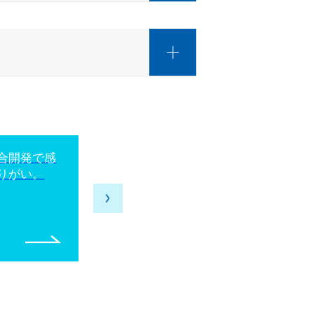
合開発で感
建物の用地
りがい。
を経験でき
2020年新卒
情報開発第１
M.T